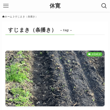
休寛
ホーム
すじまき（条播き）
すじまき（条播き）
– tag –
自然栽培