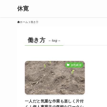
休寛
ホーム
働き方
働き方
– tag –
自然栽培
一人だと気重な作業も楽しく片付
く！個人事業主の気軽なワークシ