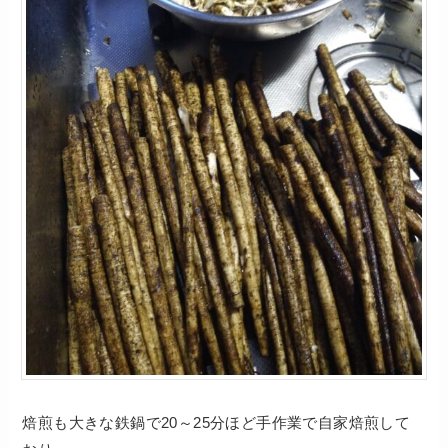
焙煎も大きな鉄鍋で20～25分ほど手作業で自家焙煎して