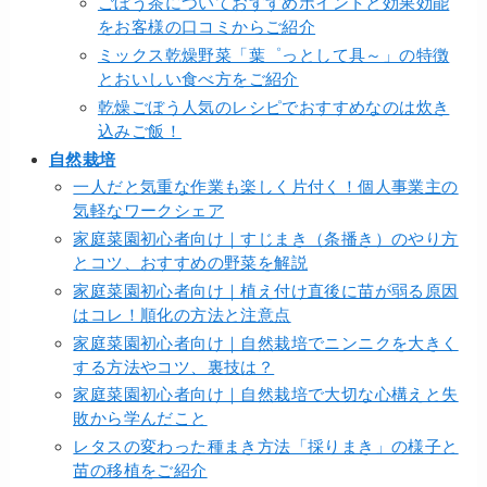
ごぼう茶についておすすめポイントと効果効能
をお客様の口コミからご紹介
ミックス乾燥野菜「葉゜っとして具～」の特徴
とおいしい食べ方をご紹介
乾燥ごぼう人気のレシピでおすすめなのは炊き
込みご飯！
自然栽培
一人だと気重な作業も楽しく片付く！個人事業主の
気軽なワークシェア
家庭菜園初心者向け｜すじまき（条播き）のやり方
とコツ、おすすめの野菜を解説
家庭菜園初心者向け｜植え付け直後に苗が弱る原因
はコレ！順化の方法と注意点
家庭菜園初心者向け｜自然栽培でニンニクを大きく
する方法やコツ、裏技は？
家庭菜園初心者向け｜自然栽培で大切な心構えと失
敗から学んだこと
レタスの変わった種まき方法「採りまき」の様子と
苗の移植をご紹介