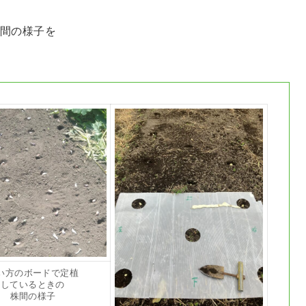
間の様子を
い方のボードで定植
しているときの
株間の様子