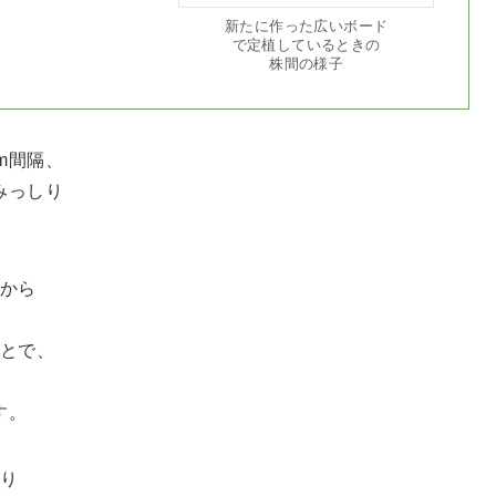
新たに作った広いボード
で定植しているときの
株間の様子
m間隔、
みっしり
年から
ことで、
す。
より