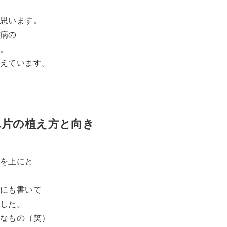
思います。
び病の
た。
考えています。
ん片の植え方と向き
方を上にと
にも書いて
ました。
いなもの（笑）