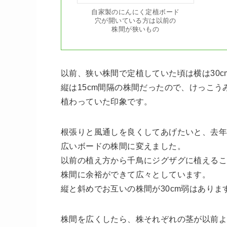
自家製のにんにく定植ボード
穴が開いている方は以前の
株間が狭いもの
以前、狭い株間で定植していた頃は横は30c
縦は15cm間隔の株間だったので、けっこう
植わっていた印象です。
根張りと風通しを良くしてあげたいと、去
広いボードの株間に変えました。
以前の植え方から千鳥にジグザグに植える
株間に余裕ができて広々としています。
縦と斜めでお互いの株間が30cm弱はありま
株間を広くしたら、株それぞれの茎が以前