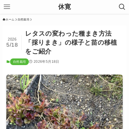
休寛
ホーム
自然栽培
レタスの変わった種まき方法
2026
「採りまき」の様子と苗の移植
5/18
をご紹介
2026年5月18日
自然栽培